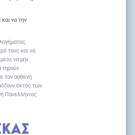
 και να την
λογήματος,
ρό τους και να
μείο, να μην
α τηρούν
με τον ασθενή
ρμόζουν εκτός των
γή Πανελλήνιος