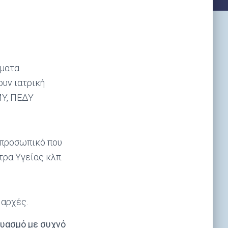
ώματα
ουν ιατρική
ΜΥ, ΠΕΔΥ
 προσωπικό που
τρα Υγείας κλπ.
 αρχές.
δυασμό με συχνό